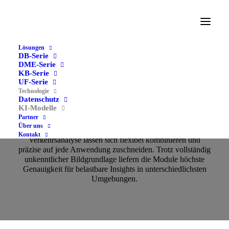
Lösungen
DB-Serie
DME-Serie
KB-Serie
UF-Serie
Technologie
Datenschutz
KI-Modelle
KI-Modelle
Partner
Über uns
Unsere Erkennungsalgorithmen für Passanten‑ und
Kontakt
Verkehrsanalyse lassen sich flexibel kombinieren und
präzise auf jede Anwendung zuschneiden. Trotz vollständig
unkenntlicher Bildgrundlage liefern die Module höchste
Genauigkeit für belastbare Insights in unterschiedlichsten
Umgebungen.