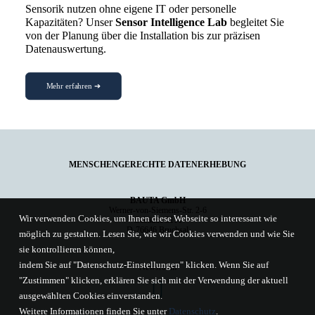
Sensorik nutzen ohne eigene IT oder personelle
Kapazitäten? Unser
Sensor Intelligence Lab
begleitet Sie
von der Planung über die Installation bis zur präzisen
Datenauswertung.
Mehr erfahren ➔
MENSCHENGERECHTE DATENERHEBUNG
BAUTA GmbH
Werner-von-Siemens-Str. 2-6
Wir verwenden Cookies, um Ihnen diese Webseite so interessant wie
Gebäude 5111
D-76646 Bruchsal
möglich zu gestalten. Lesen Sie, wie wir Cookies verwenden und wie Sie
sie kontrollieren können,
indem Sie auf "Datenschutz-Einstellungen" klicken. Wenn Sie auf
Newsroom
"Zustimmen" klicken, erklären Sie sich mit der Verwendung der aktuell
ausgewählten Cookies einverstanden.
Weitere Informationen finden Sie unter
Datenschutz
.