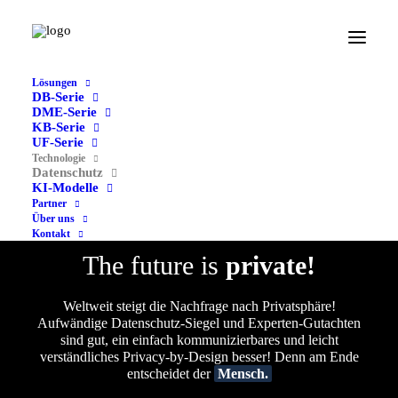
Lösungen
DB-Serie
DME-Serie
KB-Serie
UF-Serie
Technologie
Datenschutz
KI-Modelle
Partner
Über uns
Kontakt
The future is
private!
Weltweit steigt die Nachfrage nach Privatsphäre!
Aufwändige Datenschutz-Siegel und Experten-Gutachten
sind gut, ein einfach kommunizierbares und leicht
verständliches Privacy-by-Design besser! Denn am Ende
entscheidet der
Mensch.